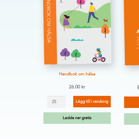
Handbok om hälsa
26.00
kr
Handbok
Lägg till i varukorg
om
hälsa
Ladda ner gratis
mängd