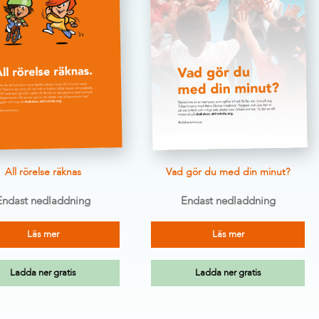
All rörelse räknas
Vad gör du med din minut?
Endast nedladdning
Endast nedladdning
Läs mer
Läs mer
Ladda ner gratis
Ladda ner gratis