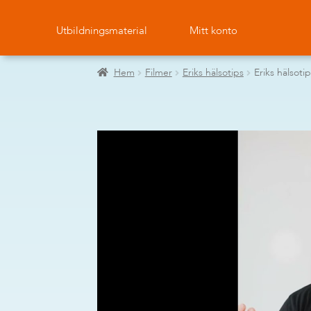
Utbildningsmaterial
Mitt konto
Hem
Filmer
Eriks hälsotips
Eriks hälsotip