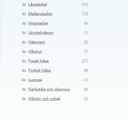
Lågstadiet
(12)
Mellanstadiet
(12)
Högstadiet
(6)
Idrottshjälpen
(1)
Nätsmart
(2)
Alkohol
(7)
Fysisk hälsa
(27)
Psykisk hälsa
(8)
Lustgas
(1)
Narkotika och dopning
(6)
Nikotin och tobak
(2)