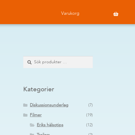
Varukorg
Sök
Sök
efter:
Kategorier
Diskussionsunderlag
(7)
Filmer
(19)
Eriks hälsotips
(12)