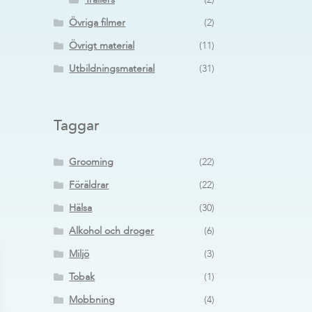
Trailers
(2)
Övriga filmer
(2)
Övrigt material
(11)
Utbildningsmaterial
(31)
Taggar
Grooming
(22)
Föräldrar
(22)
Hälsa
(30)
Alkohol och droger
(6)
Miljö
(3)
Tobak
(1)
Mobbning
(4)