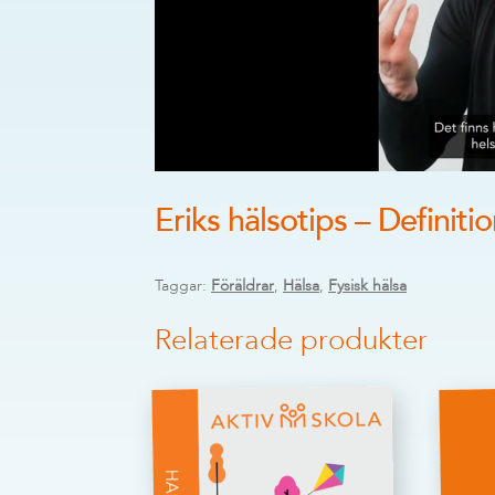
Eriks hälsotips – Definitio
Taggar:
Föräldrar
,
Hälsa
,
Fysisk hälsa
Relaterade produkter