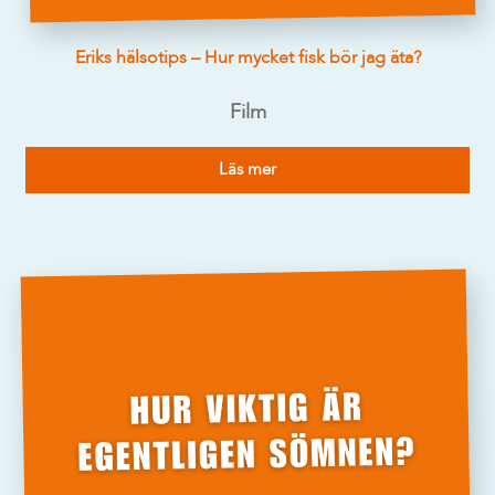
Eriks hälsotips – Hur mycket fisk bör jag äta?
Film
Läs mer