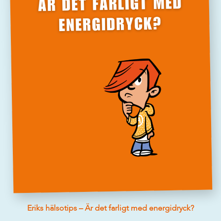
Eriks hälsotips – Är det farligt med energidryck?