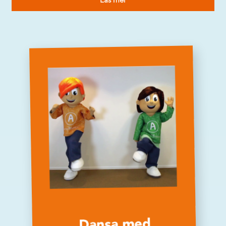
Läs mer