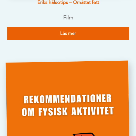
Eriks hälsotips – Omättat fett
Film
Läs mer