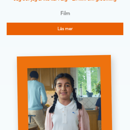
Film
Läs mer