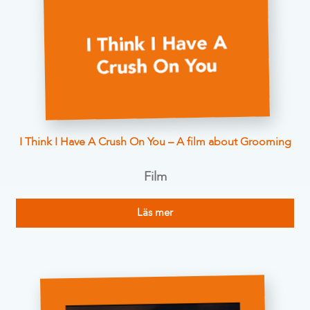
I Think I Have A Crush On You – A film about Grooming
Film
Läs mer