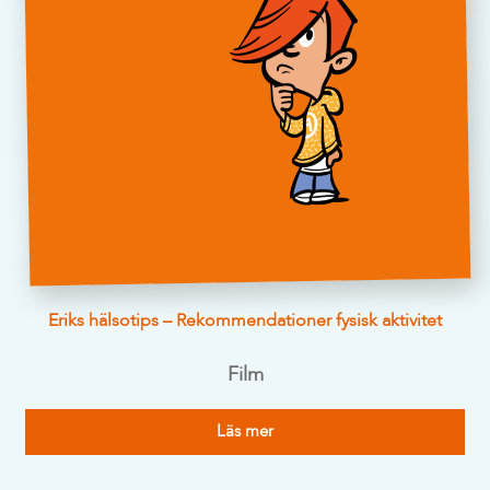
Eriks hälsotips – Rekommendationer fysisk aktivitet
Film
Läs mer