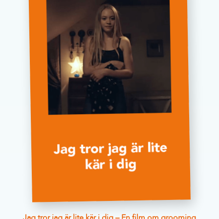
Jag tror jag är lite kär i dig – En film om grooming