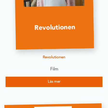
Revolutionen
Film
Läs mer