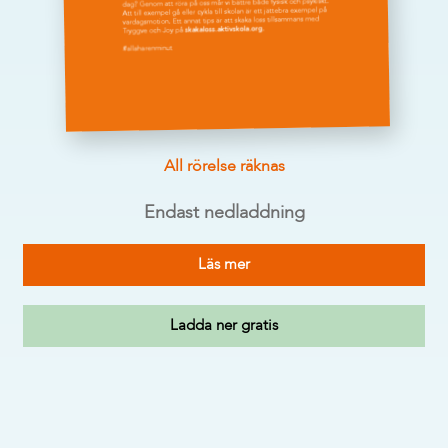
All rörelse räknas
Endast nedladdning
Läs mer
Ladda ner gratis