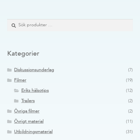
Sök
Sök
efter:
Kategorier
Diskussionsunderlag
(7)
Filmer
(19)
Eriks hälsotips
(12)
Trailers
(2)
Övriga filmer
(2)
Övrigt material
(11)
Utbildningsmaterial
(31)