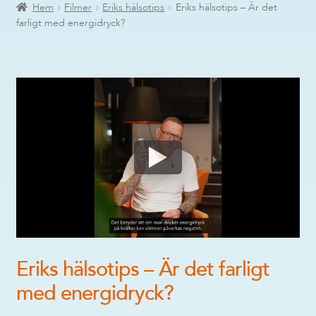
Hem
Filmer
Eriks hälsotips
Eriks hälsotips – Är det
farligt med energidryck?
Eriks hälsotips – Är det farligt
med energidryck?