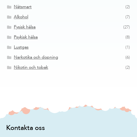
Nätsmart
(2)
Alkohol
(7)
Fysisk hälsa
(27)
Psykisk hälsa
(8)
Lustgas
(1)
Narkotika och dopning
(6)
Nikotin och tobak
(2)
Kontakta oss