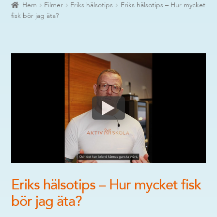
Hem
Filmer
Eriks hälsotips
Eriks hälsotips – Hur mycket
fisk bör jag äta?
Eriks hälsotips – Hur mycket fisk
bör jag äta?