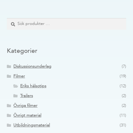
Sök
Sök
efter:
Kategorier
Diskussionsunderlag
(7)
Filmer
(19)
Eriks hälsotips
(12)
Trailers
(2)
Övriga filmer
(2)
Övrigt material
(11)
Utbildningsmaterial
(31)