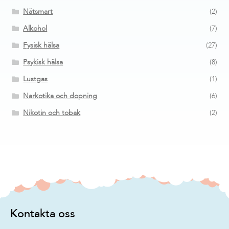
Nätsmart
(2)
Alkohol
(7)
Fysisk hälsa
(27)
Psykisk hälsa
(8)
Lustgas
(1)
Narkotika och dopning
(6)
Nikotin och tobak
(2)
Kontakta oss