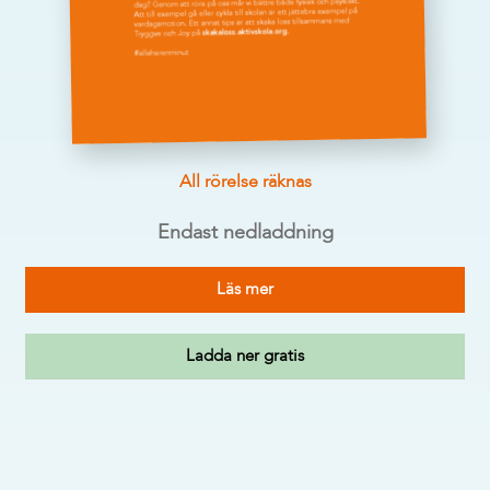
All rörelse räknas
Endast nedladdning
Läs mer
Ladda ner gratis